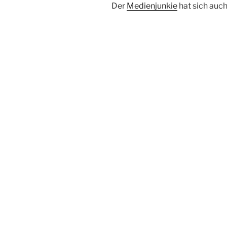
Der
Medienjunkie
hat sich auc