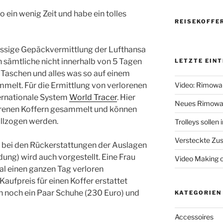
 ein wenig Zeit und habe ein tolles
REISEKOFFE
sässige Gepäckvermittlung der Lufthansa
n sämtliche nicht innerhalb von 5 Tagen
LETZTE EIN
, Taschen und alles was so auf einem
melt. Für die Ermittlung von verlorenen
Video: Rimowa
ernationale System
World Tracer
. Hier
Neues Rimowa
orenen Koffern gesammelt und können
llzogen werden.
Trolleys sollen
Versteckte Zus
l bei den Rückerstattungen der Auslagen
dung) wird auch vorgestellt. Eine Frau
Video Making 
al einen ganzen Tag verloren
ufpreis für einen Koffer erstattet
noch ein Paar Schuhe (230 Euro) und
KATEGORIEN
Accessoires