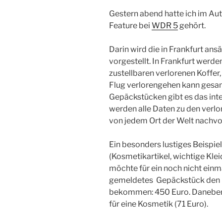
Gestern abend hatte ich im Auto
Feature bei
WDR 5
gehört.
Darin wird die in Frankfurt an
vorgestellt. In Frankfurt werde
zustellbaren verlorenen Koffer
Flug verlorengehen kann gesam
Gepäckstücken gibt es das int
werden alle Daten zu den verl
von jedem Ort der Welt nachvo
Ein besonders lustiges Beispie
(Kosmetikartikel, wichtige Klei
möchte für ein noch nicht einm
gemeldetes Gepäckstück den Ka
bekommen: 450 Euro. Daneben 
für eine Kosmetik (71 Euro).