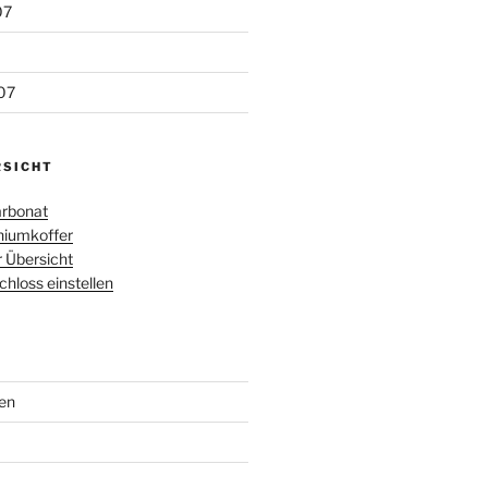
07
07
RSICHT
rbonat
iumkoffer
r Übersicht
loss einstellen
en