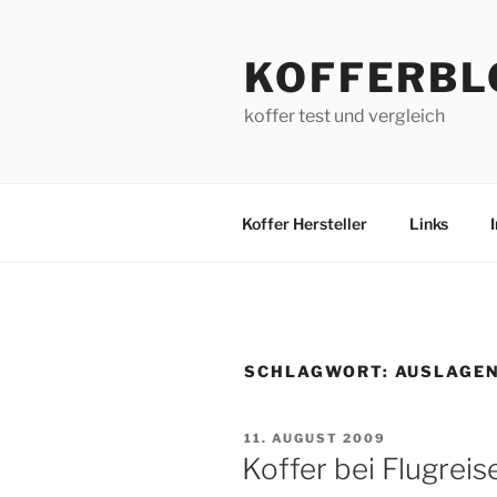
Zum
Inhalt
KOFFERBL
springen
koffer test und vergleich
Koffer Hersteller
Links
SCHLAGWORT:
AUSLAGE
VERÖFFENTLICHT
11. AUGUST 2009
AM
Koffer bei Flugreis