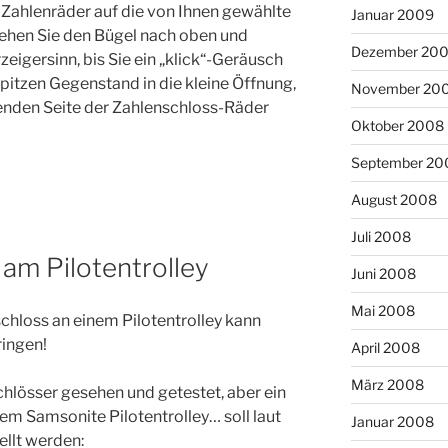
e Zahlenräder auf die von Ihnen gewählte
Januar 2009
ehen Sie den Bügel nach oben und
Dezember 20
eigersinn, bis Sie ein „klick“-Geräusch
spitzen Gegenstand in die kleine Öffnung,
November 20
genden Seite der Zahlenschloss-Räder
Oktober 2008
September 20
August 2008
Juli 2008
am Pilotentrolley
Juni 2008
Mai 2008
chloss an einem Pilotentrolley kann
ringen!
April 2008
März 2008
chlösser gesehen und getestet, aber ein
em Samsonite Pilotentrolley… soll laut
Januar 2008
ellt werden: