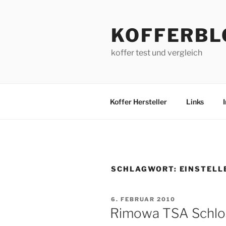
Zum
Inhalt
KOFFERBL
springen
koffer test und vergleich
Koffer Hersteller
Links
SCHLAGWORT:
EINSTELL
VERÖFFENTLICHT
6. FEBRUAR 2010
AM
Rimowa TSA Schlo