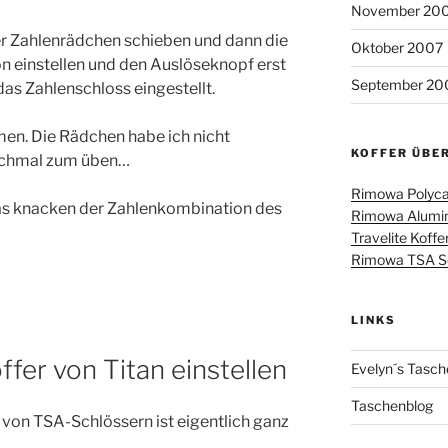
November 20
r Zahlenrädchen schieben und dann die
Oktober 2007
 einstellen und den Auslöseknopf erst
September 20
das Zahlenschloss eingestellt.
en. Die Rädchen habe ich nicht
KOFFER ÜBE
nochmal zum üben…
Rimowa Polyca
as knacken der Zahlenkombination des
Rimowa Alumin
Travelite Koffe
Rimowa TSA Sch
LINKS
fer von Titan einstellen
Evelyn´s Tasch
Taschenblog
) von TSA-Schlössern ist eigentlich ganz