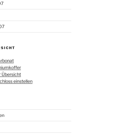
07
07
RSICHT
rbonat
iumkoffer
r Übersicht
loss einstellen
en