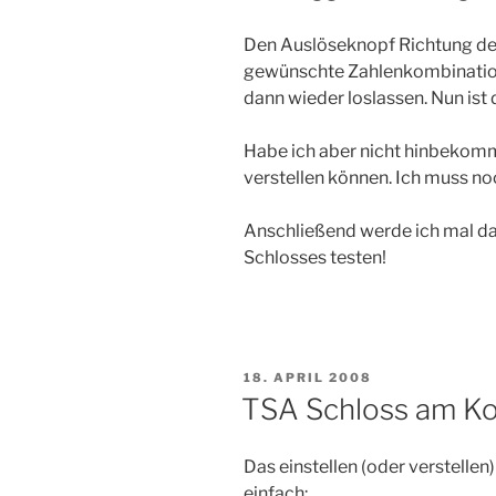
Den Auslöseknopf Richtung de
gewünschte Zahlenkombination
dann wieder loslassen. Nun ist 
Habe ich aber nicht hinbekomm
verstellen können. Ich muss 
Anschließend werde ich mal d
Schlosses testen!
VERÖFFENTLICHT
18. APRIL 2008
AM
TSA Schloss am Kof
Das einstellen (oder verstellen
einfach: