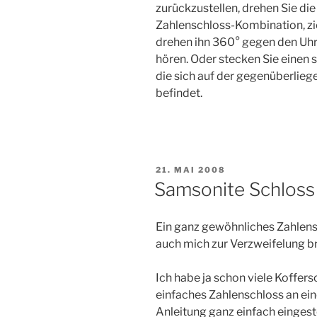
zurückzustellen, drehen Sie di
Zahlenschloss-Kombination, zi
drehen ihn 360° gegen den Uhrz
hören. Oder stecken Sie einen 
die sich auf der gegenüberlie
befindet.
VERÖFFENTLICHT
21. MAI 2008
AM
Samsonite Schloss 
Ein ganz gewöhnliches Zahlens
auch mich zur Verzweifelung b
Ich habe ja schon viele Koffers
einfaches Zahlenschloss an ein
Anleitung ganz einfach eingest