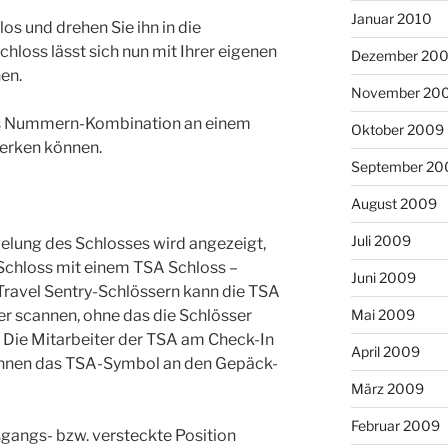
Januar 2010
los und drehen Sie ihn in die
hloss lässt sich nun mit Ihrer eigenen
Dezember 20
en.
November 20
ss Nummern-Kombination an einem
Oktober 2009
merken können.
September 20
August 2009
Juli 2009
gelung des Schlosses wird angezeigt,
Schloss mit einem TSA Schloss –
Juni 2009
Travel Sentry-Schlössern kann die TSA
r scannen, ohne das die Schlösser
Mai 2009
Die Mitarbeiter der TSA am Check-In
April 2009
kennen das TSA-Symbol an den Gepäck-
März 2009
Februar 2009
sgangs- bzw. versteckte Position