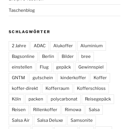
Taschenblog
SCHLAGWÖRTER
2 Jahre
ADAC
Alukoffer
Aluminium
Bagsonline
Berlin
Bilder
bree
einstellen
Flug
gepäck
Gewinnspiel
GNTM
gutschein
kinderkoffer
Koffer
koffer-direkt
Kofferraum
Kofferschloss
Köln
packen
polycarbonat
Reisegepäck
Reisen
Rillenkoffer
Rimowa
Salsa
Salsa Air
Salsa Deluxe
Samsonite