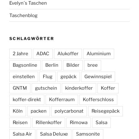
Evelyn´s Taschen
Taschenblog
SCHLAGWÖRTER
2 Jahre
ADAC
Alukoffer
Aluminium
Bagsonline
Berlin
Bilder
bree
einstellen
Flug
gepäck
Gewinnspiel
GNTM
gutschein
kinderkoffer
Koffer
koffer-direkt
Kofferraum
Kofferschloss
Köln
packen
polycarbonat
Reisegepäck
Reisen
Rillenkoffer
Rimowa
Salsa
Salsa Air
Salsa Deluxe
Samsonite