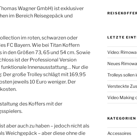
ie Thomas Wagner GmbH) ist exklusiver
REISEKOFFE
hen im Bereich Reisegepäck und
 Collection im roten, schwarzen oder
LETZTE EIN
s FC Bayern. Wie bei Titan Koffern
eys in den Größen 73, 65 und 54 cm. Sowie
Video: Rimowa
loss ist der Professional Version
Neues Rimowa
 funktionale Innenausstattung… Nur die
g: Der große Trolley schlägt mit 169,95
Trolleys sollen
osten jeweils 10 Euro weniger. Der
Versteckte Zus
kosten.
Video Making 
estaltung des Koffers mit der
sspielers.
KATEGORIEN
ist aber auch zu haben – jedoch nicht als
als Weichgepäck – aber diese ohne die
Accessoires