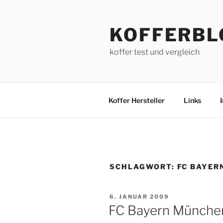
Zum
Inhalt
KOFFERBL
springen
koffer test und vergleich
Koffer Hersteller
Links
SCHLAGWORT:
FC BAYER
VERÖFFENTLICHT
6. JANUAR 2009
AM
FC Bayern München