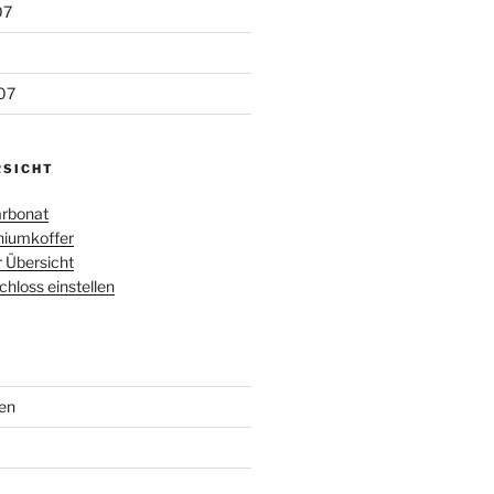
07
07
RSICHT
rbonat
iumkoffer
r Übersicht
loss einstellen
en