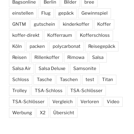
Bagsonline
Berlin
Bilder
bree
einstellen
Flug
gepäck
Gewinnspiel
GNTM
gutschein
kinderkoffer
Koffer
koffer-direkt
Kofferraum
Kofferschloss
Köln
packen
polycarbonat
Reisegepäck
Reisen
Rillenkoffer
Rimowa
Salsa
Salsa Air
Salsa Deluxe
Samsonite
Schloss
Tasche
Taschen
test
Titan
Trolley
TSA-Schloss
TSA-Schlösser
TSA-Schlösser
Vergleich
Verloren
Video
Werbung
X2
Übersicht