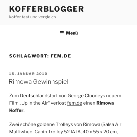
Zum
KOFFERBLOGGER
Inhalt
koffer test und vergleich
springen
Menü
SCHLAGWORT:
FEM.DE
VERÖFFENTLICHT
15. JANUAR 2010
AM
Rimowa Gewinnspiel
Zum Deutschlandstart von George Clooneys neuem
Film „Up in the Air“ verlost
fem.de
einen
Rimowa
Koffer
.
Zwei schöne goldene Trolleys von Rimowa (Salsa Air
Multiwheel Cabin Trolley 52 IATA, 40 x 55 x 20 cm,