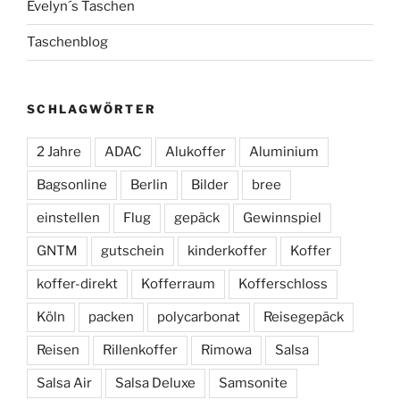
Evelyn´s Taschen
Taschenblog
SCHLAGWÖRTER
2 Jahre
ADAC
Alukoffer
Aluminium
Bagsonline
Berlin
Bilder
bree
einstellen
Flug
gepäck
Gewinnspiel
GNTM
gutschein
kinderkoffer
Koffer
koffer-direkt
Kofferraum
Kofferschloss
Köln
packen
polycarbonat
Reisegepäck
Reisen
Rillenkoffer
Rimowa
Salsa
Salsa Air
Salsa Deluxe
Samsonite