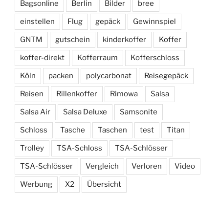
Bagsonline
Berlin
Bilder
bree
einstellen
Flug
gepäck
Gewinnspiel
GNTM
gutschein
kinderkoffer
Koffer
koffer-direkt
Kofferraum
Kofferschloss
Köln
packen
polycarbonat
Reisegepäck
Reisen
Rillenkoffer
Rimowa
Salsa
Salsa Air
Salsa Deluxe
Samsonite
Schloss
Tasche
Taschen
test
Titan
Trolley
TSA-Schloss
TSA-Schlösser
TSA-Schlösser
Vergleich
Verloren
Video
Werbung
X2
Übersicht