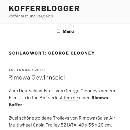
Zum
KOFFERBLOGGER
Inhalt
koffer test und vergleich
springen
Menü
SCHLAGWORT:
GEORGE CLOONEY
VERÖFFENTLICHT
15. JANUAR 2010
AM
Rimowa Gewinnspiel
Zum Deutschlandstart von George Clooneys neuem
Film „Up in the Air“ verlost
fem.de
einen
Rimowa
Koffer
.
Zwei schöne goldene Trolleys von Rimowa (Salsa Air
Multiwheel Cabin Trolley 52 IATA, 40 x 55 x 20 cm,