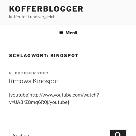
Zum
KOFFERBLOGGER
Inhalt
koffer test und vergleich
springen
Menü
SCHLAGWORT:
KINOSPOT
VERÖFFENTLICHT
8. OKTOBER 2007
AM
Rimowa Kinospot
[youtube]http://www.youtube.com/watch?
v=UA3rZ8mq6R0[/youtube]
Suchen
Suche