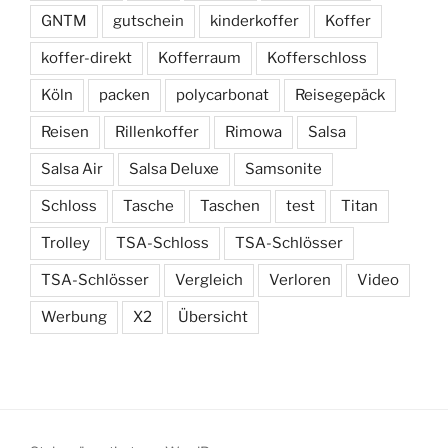
GNTM
gutschein
kinderkoffer
Koffer
koffer-direkt
Kofferraum
Kofferschloss
Köln
packen
polycarbonat
Reisegepäck
Reisen
Rillenkoffer
Rimowa
Salsa
Salsa Air
Salsa Deluxe
Samsonite
Schloss
Tasche
Taschen
test
Titan
Trolley
TSA-Schloss
TSA-Schlösser
TSA-Schlösser
Vergleich
Verloren
Video
Werbung
X2
Übersicht