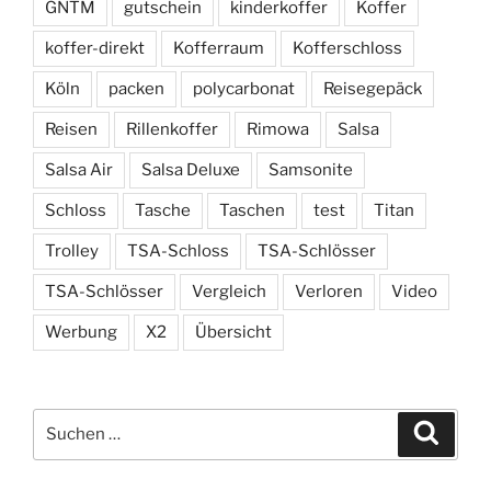
GNTM
gutschein
kinderkoffer
Koffer
koffer-direkt
Kofferraum
Kofferschloss
Köln
packen
polycarbonat
Reisegepäck
Reisen
Rillenkoffer
Rimowa
Salsa
Salsa Air
Salsa Deluxe
Samsonite
Schloss
Tasche
Taschen
test
Titan
Trolley
TSA-Schloss
TSA-Schlösser
TSA-Schlösser
Vergleich
Verloren
Video
Werbung
X2
Übersicht
Suchen
Suche
nach: