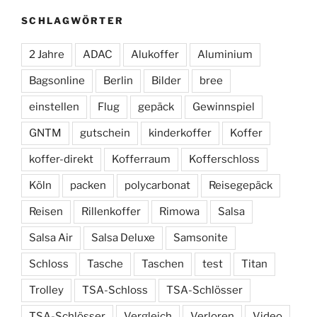
SCHLAGWÖRTER
2 Jahre
ADAC
Alukoffer
Aluminium
Bagsonline
Berlin
Bilder
bree
einstellen
Flug
gepäck
Gewinnspiel
GNTM
gutschein
kinderkoffer
Koffer
koffer-direkt
Kofferraum
Kofferschloss
Köln
packen
polycarbonat
Reisegepäck
Reisen
Rillenkoffer
Rimowa
Salsa
Salsa Air
Salsa Deluxe
Samsonite
Schloss
Tasche
Taschen
test
Titan
Trolley
TSA-Schloss
TSA-Schlösser
TSA-Schlösser
Vergleich
Verloren
Video