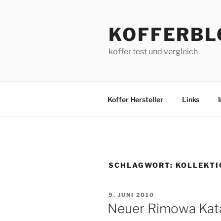
Zum
Inhalt
KOFFERBL
springen
koffer test und vergleich
Koffer Hersteller
Links
SCHLAGWORT:
KOLLEKTI
VERÖFFENTLICHT
9. JUNI 2010
AM
Neuer Rimowa Kat