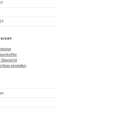
07
07
RSICHT
rbonat
iumkoffer
r Übersicht
loss einstellen
en