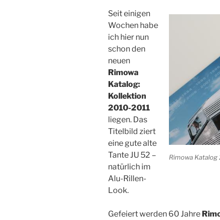
Seit einigen
Wochen habe
ich hier nun
schon den
neuen
Rimowa
Katalog:
Kollektion
2010-2011
liegen. Das
Titelbild ziert
eine gute alte
Tante JU 52 –
Rimowa Katalog
natürlich im
Alu-Rillen-
Look.
Gefeiert werden 60 Jahre
Rimo