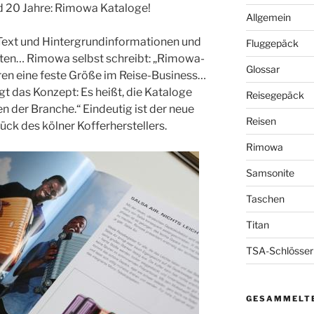
 20 Jahre: Rimowa Kataloge!
Allgemein
 Text und Hintergrundinformationen und
Fluggepäck
tzten… Rimowa selbst schreibt: „Rimowa-
Glossar
ren eine feste Größe im Reise-Business…
gt das Konzept: Es heißt, die Kataloge
Reisegepäck
 der Branche.“ Eindeutig ist der neue
Reisen
ück des kölner Kofferherstellers.
Rimowa
Samsonite
Taschen
Titan
TSA-Schlösser
GESAMMELTE