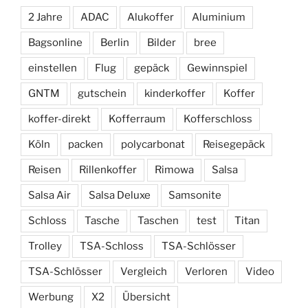
2 Jahre
ADAC
Alukoffer
Aluminium
Bagsonline
Berlin
Bilder
bree
einstellen
Flug
gepäck
Gewinnspiel
GNTM
gutschein
kinderkoffer
Koffer
koffer-direkt
Kofferraum
Kofferschloss
Köln
packen
polycarbonat
Reisegepäck
Reisen
Rillenkoffer
Rimowa
Salsa
Salsa Air
Salsa Deluxe
Samsonite
Schloss
Tasche
Taschen
test
Titan
Trolley
TSA-Schloss
TSA-Schlösser
TSA-Schlösser
Vergleich
Verloren
Video
Werbung
X2
Übersicht