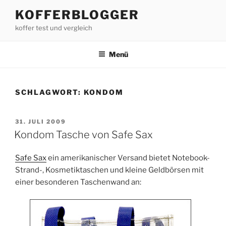
Zum
KOFFERBLOGGER
Inhalt
koffer test und vergleich
springen
Menü
SCHLAGWORT:
KONDOM
VERÖFFENTLICHT
31. JULI 2009
AM
Kondom Tasche von Safe Sax
Safe Sax
ein amerikanischer Versand bietet Notebook-
Strand-, Kosmetiktaschen und kleine Geldbörsen mit
einer besonderen Taschenwand an: