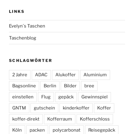
LINKS
Evelyn´s Taschen
Taschenblog
SCHLAGWÖRTER
2 Jahre
ADAC
Alukoffer
Aluminium
Bagsonline
Berlin
Bilder
bree
einstellen
Flug
gepäck
Gewinnspiel
GNTM
gutschein
kinderkoffer
Koffer
koffer-direkt
Kofferraum
Kofferschloss
Köln
packen
polycarbonat
Reisegepäck