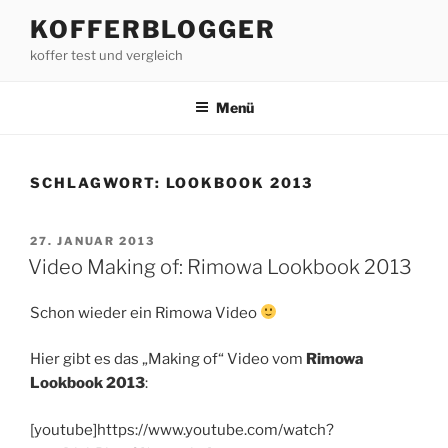
Zum
KOFFERBLOGGER
Inhalt
koffer test und vergleich
springen
Menü
SCHLAGWORT:
LOOKBOOK 2013
VERÖFFENTLICHT
27. JANUAR 2013
AM
Video Making of: Rimowa Lookbook 2013
Schon wieder ein Rimowa Video
Hier gibt es das „Making of“ Video vom
Rimowa
Lookbook 2013
:
[youtube]https://www.youtube.com/watch?