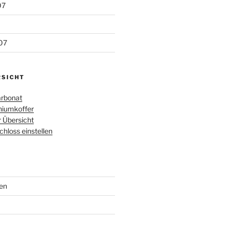
07
07
RSICHT
rbonat
iumkoffer
r Übersicht
loss einstellen
en