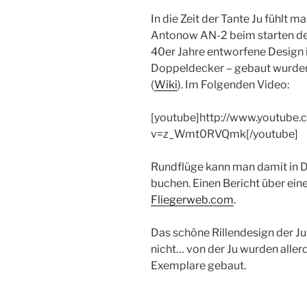
In die Zeit der Tante Ju fühlt 
Antonow AN-2 beim starten de
40er Jahre entworfene Design 
Doppeldecker – gebaut wurden
(
Wiki
). Im Folgenden Video:
[youtube]http://www.youtube
v=z_Wmt0RVQmk[/youtube]
Rundflüge kann man damit in 
buchen. Einen Bericht über ein
Fliegerweb.com
.
Das schöne Rillendesign der Ju
nicht… von der Ju wurden allerd
Exemplare gebaut.