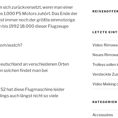
man sich zurückversetzt, wenn man einer
REISEKOFFE
s 1.000 PS Motors zuhört. Das Ende der
ist immer noch der größte einmotorige
 bis 1992 18.000 dieser Flugzeuge
LETZTE EIN
.com/watch?
Video: Rimowa
Neues Rimowa
Deutschland an verschiedenen Orten
Trolleys sollen
en solchen findet man bei
Versteckte Zus
Video Making 
 52 hat diese Flugmaschine leider
ings auch längst nicht so viele
KATEGORIEN
Accessoires