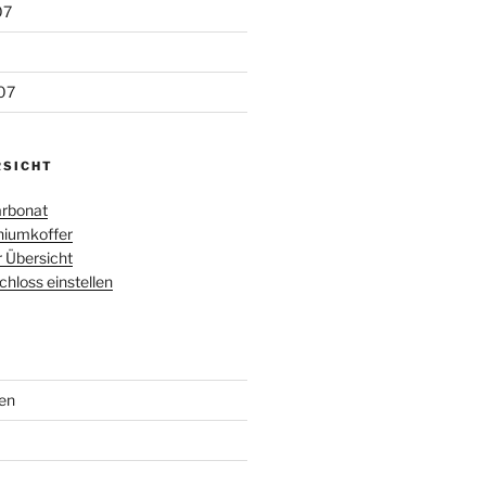
07
07
RSICHT
rbonat
iumkoffer
r Übersicht
loss einstellen
en