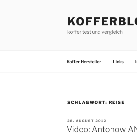
Zum
Inhalt
KOFFERBL
springen
koffer test und vergleich
Koffer Hersteller
Links
SCHLAGWORT:
REISE
VERÖFFENTLICHT
28. AUGUST 2012
AM
Video: Antonow AN