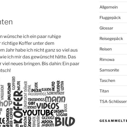
Allgemein
Fluggepäck
hten
Glossar
n wünsche ich ein paar ruhige
Reisegepäck
 richtige Koffer unter dem
Reisen
m Jahr habe ich nicht ganz so viel aus
 wie ich mir das gewünscht hätte. Das
Rimowa
 viel neues bringen. Bis dahin: Ein paar
Samsonite
tsch!
Taschen
Titan
TSA-Schlösser
GESAMMELTE