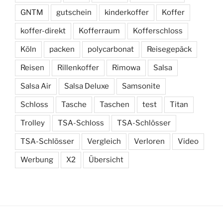
GNTM
gutschein
kinderkoffer
Koffer
koffer-direkt
Kofferraum
Kofferschloss
Köln
packen
polycarbonat
Reisegepäck
Reisen
Rillenkoffer
Rimowa
Salsa
Salsa Air
Salsa Deluxe
Samsonite
Schloss
Tasche
Taschen
test
Titan
Trolley
TSA-Schloss
TSA-Schlösser
TSA-Schlösser
Vergleich
Verloren
Video
Werbung
X2
Übersicht