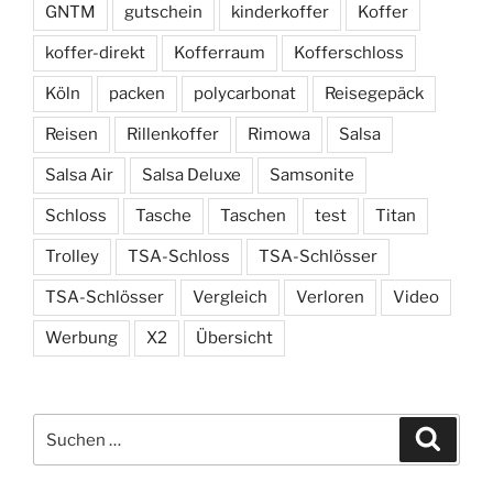
GNTM
gutschein
kinderkoffer
Koffer
koffer-direkt
Kofferraum
Kofferschloss
Köln
packen
polycarbonat
Reisegepäck
Reisen
Rillenkoffer
Rimowa
Salsa
Salsa Air
Salsa Deluxe
Samsonite
Schloss
Tasche
Taschen
test
Titan
Trolley
TSA-Schloss
TSA-Schlösser
TSA-Schlösser
Vergleich
Verloren
Video
Werbung
X2
Übersicht
Suchen
Suche
nach: