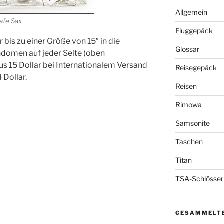
Allgemein
afe Sax
Fluggepäck
bis zu einer Größe von 15″ in die
Glossar
ndomen auf jeder Seite (oben
lus 15 Dollar bei Internationalem Versand
Reisegepäck
 Dollar.
Reisen
Rimowa
Samsonite
Taschen
Titan
TSA-Schlösser
GESAMMELTE