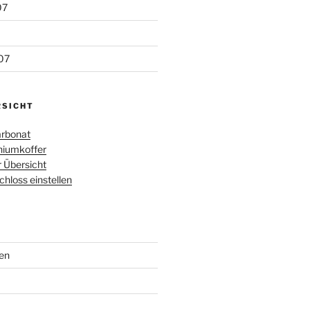
07
07
RSICHT
rbonat
iumkoffer
r Übersicht
loss einstellen
en