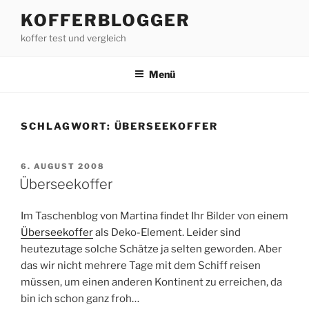
Zum
KOFFERBLOGGER
Inhalt
koffer test und vergleich
springen
Menü
SCHLAGWORT:
ÜBERSEEKOFFER
VERÖFFENTLICHT
6. AUGUST 2008
AM
Überseekoffer
Im Taschenblog von Martina findet Ihr Bilder von einem
Überseekoffer
als Deko-Element. Leider sind
heutezutage solche Schätze ja selten geworden. Aber
das wir nicht mehrere Tage mit dem Schiff reisen
müssen, um einen anderen Kontinent zu erreichen, da
bin ich schon ganz froh…