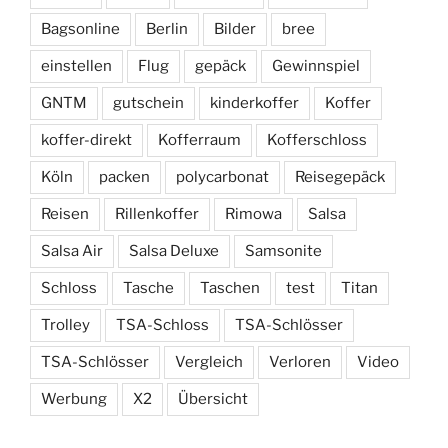
Bagsonline
Berlin
Bilder
bree
einstellen
Flug
gepäck
Gewinnspiel
GNTM
gutschein
kinderkoffer
Koffer
koffer-direkt
Kofferraum
Kofferschloss
Köln
packen
polycarbonat
Reisegepäck
Reisen
Rillenkoffer
Rimowa
Salsa
Salsa Air
Salsa Deluxe
Samsonite
Schloss
Tasche
Taschen
test
Titan
Trolley
TSA-Schloss
TSA-Schlösser
TSA-Schlösser
Vergleich
Verloren
Video
Werbung
X2
Übersicht