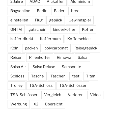
2 Jahre
ADAC
Alukoffer
Aluminium
Bagsonline
Berlin
Bilder
bree
einstellen
Flug
gepäck
Gewinnspiel
GNTM
gutschein
kinderkoffer
Koffer
koffer-direkt
Kofferraum
Kofferschloss
Köln
packen
polycarbonat
Reisegepäck
Reisen
Rillenkoffer
Rimowa
Salsa
Salsa Air
Salsa Deluxe
Samsonite
Schloss
Tasche
Taschen
test
Titan
Trolley
TSA-Schloss
TSA-Schlösser
TSA-Schlösser
Vergleich
Verloren
Video
Werbung
X2
Übersicht