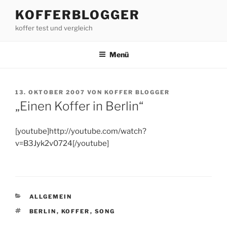
Zum
KOFFERBLOGGER
Inhalt
koffer test und vergleich
springen
Menü
VERÖFFENTLICHT
13. OKTOBER 2007
VON
KOFFER BLOGGER
AM
„Einen Koffer in Berlin“
[youtube]http://youtube.com/watch?
v=B3Jyk2v0724[/youtube]
KATEGORIEN
ALLGEMEIN
SCHLAGWÖRTER
BERLIN
,
KOFFER
,
SONG