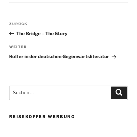
Beitragsnavigation
Vorheriger
ZURÜCK
Beitrag
The Bridge – The Story
Nächster
WEITER
Beitrag
Koffer in der deutschen Gegenwartsliteratur
Suchen
Suche
nach:
REISEKOFFER WERBUNG