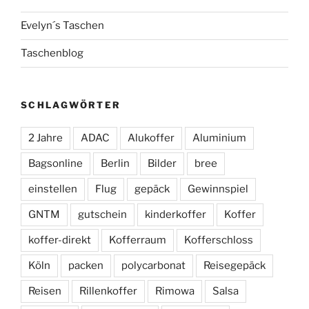
Evelyn´s Taschen
Taschenblog
SCHLAGWÖRTER
2 Jahre
ADAC
Alukoffer
Aluminium
Bagsonline
Berlin
Bilder
bree
einstellen
Flug
gepäck
Gewinnspiel
GNTM
gutschein
kinderkoffer
Koffer
koffer-direkt
Kofferraum
Kofferschloss
Köln
packen
polycarbonat
Reisegepäck
Reisen
Rillenkoffer
Rimowa
Salsa