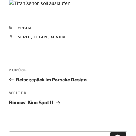
KATEGORIEN
TITAN
SCHLAGWÖRTER
SERIE
,
TITAN
,
XENON
Beitragsnavigation
Vorheriger
ZURÜCK
Beitrag
Reisegepäck im Porsche Design
Nächster
WEITER
Beitrag
Rimowa Kino Spot II
Suchen