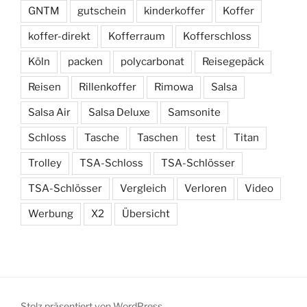
GNTM
gutschein
kinderkoffer
Koffer
koffer-direkt
Kofferraum
Kofferschloss
Köln
packen
polycarbonat
Reisegepäck
Reisen
Rillenkoffer
Rimowa
Salsa
Salsa Air
Salsa Deluxe
Samsonite
Schloss
Tasche
Taschen
test
Titan
Trolley
TSA-Schloss
TSA-Schlösser
TSA-Schlösser
Vergleich
Verloren
Video
Werbung
X2
Übersicht
Stolz präsentiert von WordPress