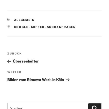
KATEGORIEN
ALLGEMEIN
SCHLAGWÖRTER
GOOGLE
,
KOFFER
,
SUCHANFRAGEN
Beitragsnavigation
Vorheriger
ZURÜCK
Beitrag
Überseekoffer
Nächster
WEITER
Beitrag
Bilder vom Rimowa Werk in Köln
Suchen
Suche