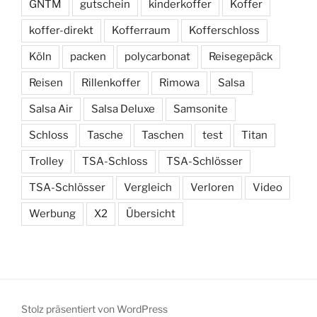
GNTM
gutschein
kinderkoffer
Koffer
koffer-direkt
Kofferraum
Kofferschloss
Köln
packen
polycarbonat
Reisegepäck
Reisen
Rillenkoffer
Rimowa
Salsa
Salsa Air
Salsa Deluxe
Samsonite
Schloss
Tasche
Taschen
test
Titan
Trolley
TSA-Schloss
TSA-Schlösser
TSA-Schlösser
Vergleich
Verloren
Video
Werbung
X2
Übersicht
Stolz präsentiert von WordPress