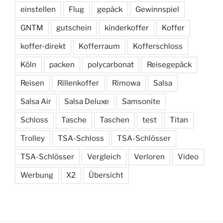
einstellen
Flug
gepäck
Gewinnspiel
GNTM
gutschein
kinderkoffer
Koffer
koffer-direkt
Kofferraum
Kofferschloss
Köln
packen
polycarbonat
Reisegepäck
Reisen
Rillenkoffer
Rimowa
Salsa
Salsa Air
Salsa Deluxe
Samsonite
Schloss
Tasche
Taschen
test
Titan
Trolley
TSA-Schloss
TSA-Schlösser
TSA-Schlösser
Vergleich
Verloren
Video
Werbung
X2
Übersicht