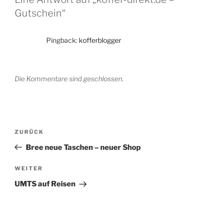
Gutschein“
Pingback:
kofferblogger
Die Kommentare sind geschlossen.
Beitragsnavigation
Vorheriger
ZURÜCK
Beitrag
Bree neue Taschen – neuer Shop
Nächster
WEITER
Beitrag
UMTS auf Reisen