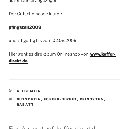
automatisch abgezogen.
Der Gutscheincode lautet:
pfingsten2009
und ist gültig bis zum 02.06.2009.
Hier geht es direkt zum Onlineshop von
www.koffer-
direkt.de
KATEGORIEN
ALLGEMEIN
SCHLAGWÖRTER
GUTSCHEIN
,
KOFFER-DIREKT
,
PFINGSTEN
,
RABATT
Eine Antwort auf „koffer-direkt.de –