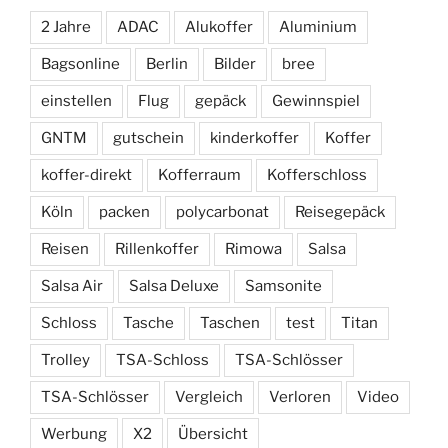
2 Jahre
ADAC
Alukoffer
Aluminium
Bagsonline
Berlin
Bilder
bree
einstellen
Flug
gepäck
Gewinnspiel
GNTM
gutschein
kinderkoffer
Koffer
koffer-direkt
Kofferraum
Kofferschloss
Köln
packen
polycarbonat
Reisegepäck
Reisen
Rillenkoffer
Rimowa
Salsa
Salsa Air
Salsa Deluxe
Samsonite
Schloss
Tasche
Taschen
test
Titan
Trolley
TSA-Schloss
TSA-Schlösser
TSA-Schlösser
Vergleich
Verloren
Video
Werbung
X2
Übersicht