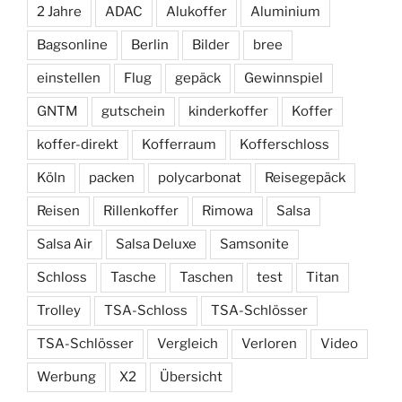
2 Jahre
ADAC
Alukoffer
Aluminium
Bagsonline
Berlin
Bilder
bree
einstellen
Flug
gepäck
Gewinnspiel
GNTM
gutschein
kinderkoffer
Koffer
koffer-direkt
Kofferraum
Kofferschloss
Köln
packen
polycarbonat
Reisegepäck
Reisen
Rillenkoffer
Rimowa
Salsa
Salsa Air
Salsa Deluxe
Samsonite
Schloss
Tasche
Taschen
test
Titan
Trolley
TSA-Schloss
TSA-Schlösser
TSA-Schlösser
Vergleich
Verloren
Video
Werbung
X2
Übersicht