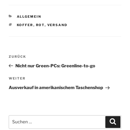
KATEGORIEN
ALLGEMEIN
SCHLAGWÖRTER
KOFFER
,
ROT
,
VERSAND
Beitragsnavigation
Vorheriger
ZURÜCK
Beitrag
Nicht nur Green-PCs: Greenline-to-go
Nächster
WEITER
Beitrag
Ausverkauf in amerikanischem Taschenshop
Suchen
Suche
nach: