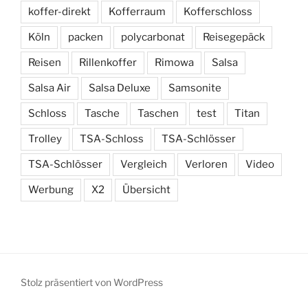
koffer-direkt
Kofferraum
Kofferschloss
Köln
packen
polycarbonat
Reisegepäck
Reisen
Rillenkoffer
Rimowa
Salsa
Salsa Air
Salsa Deluxe
Samsonite
Schloss
Tasche
Taschen
test
Titan
Trolley
TSA-Schloss
TSA-Schlösser
TSA-Schlösser
Vergleich
Verloren
Video
Werbung
X2
Übersicht
Stolz präsentiert von WordPress