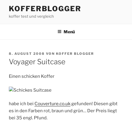
Zum
KOFFERBLOGGER
Inhalt
koffer test und vergleich
springen
Menü
VERÖFFENTLICHT
8. AUGUST 2008
VON
KOFFER BLOGGER
AM
Voyager Suitcase
Einen schicken Koffer
habe ich bei
Couverture.co.uk
gefunden! Diesen gibt
es in den Farben rot, braun und grün… Der Preis liegt
bei 35 engl. Pfund.