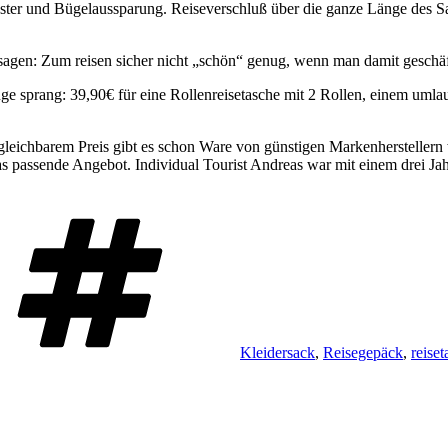
ster und Bügelaussparung. Reiseverschluß über die ganze Länge des Sa
sagen: Zum reisen sicher nicht „schön“ genug, wenn man damit geschäf
ge sprang: 39,90€ für eine Rollenreisetasche mit 2 Rollen, einem umla
rgleichbarem Preis gibt es schon Ware von günstigen Markenherstellern
 das passende Angebot. Individual Tourist Andreas war mit einem drei 
Schlagwörter
Kleidersack
,
Reisegepäck
,
reise