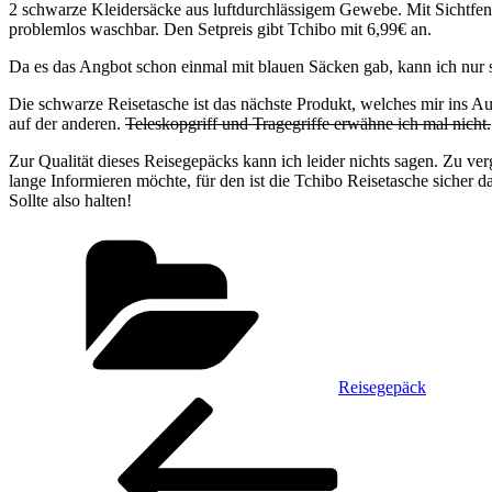
2 schwarze Kleidersäcke aus luftdurchlässigem Gewebe. Mit Sichtfen
problemlos waschbar. Den Setpreis gibt Tchibo mit 6,99€ an.
Da es das Angbot schon einmal mit blauen Säcken gab, kann ich nur 
Die schwarze Reisetasche ist das nächste Produkt, welches mir ins Au
auf der anderen.
Teleskopgriff und Tragegriffe erwähne ich mal nicht.
Zur Qualität dieses Reisegepäcks kann ich leider nichts sagen. Zu ve
lange Informieren möchte, für den ist die Tchibo Reisetasche sicher
Sollte also halten!
Kategorien
Reisegepäck
Beitragsnavigation
Vorheriger
Beitrag