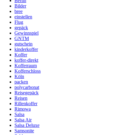
Berlin
Bilder
bree
einstellen
Flug
gepäck
Gewinnspiel
GNTM
gutschein
kinderkoffer
Koffer
koffer-direkt
Kofferraum
Kofferschloss
Köln
packen
polycarbonat
Reisegepäck
Reisen
Rillenkoffer
Rimowa
Salsa
Salsa Air
Salsa Deluxe
Samsonite