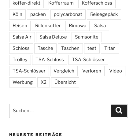
koffer-direkt
Kofferraum
Kofferschloss
Köln
packen
polycarbonat
Reisegepäck
Reisen
Rillenkoffer
Rimowa
Salsa
Salsa Air
Salsa Deluxe
Samsonite
Schloss
Tasche
Taschen
test
Titan
Trolley
TSA-Schloss
TSA-Schlösser
TSA-Schlösser
Vergleich
Verloren
Video
Werbung
X2
Übersicht
Suchen
Suche
nach:
NEUESTE BEITRÄGE