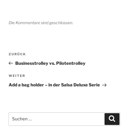
Die Kommentare sind geschlossen.
Beitragsnavigation
Vorheriger
ZURÜCK
Beitrag
Businesstrolley vs. Pilotentrolley
Nächster
WEITER
Beitrag
Add a bag holder – in der Salsa Deluxe Serie
Suchen
Suche
nach: