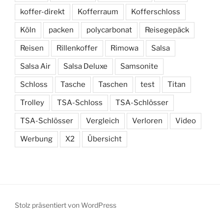
koffer-direkt
Kofferraum
Kofferschloss
Köln
packen
polycarbonat
Reisegepäck
Reisen
Rillenkoffer
Rimowa
Salsa
Salsa Air
Salsa Deluxe
Samsonite
Schloss
Tasche
Taschen
test
Titan
Trolley
TSA-Schloss
TSA-Schlösser
TSA-Schlösser
Vergleich
Verloren
Video
Werbung
X2
Übersicht
Stolz präsentiert von WordPress