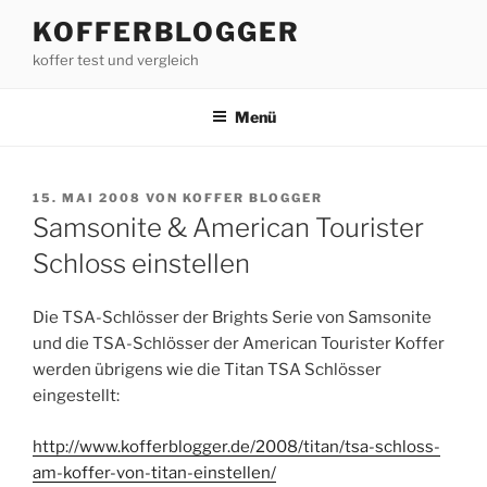
Zum
KOFFERBLOGGER
Inhalt
koffer test und vergleich
springen
Menü
VERÖFFENTLICHT
15. MAI 2008
VON
KOFFER BLOGGER
AM
Samsonite & American Tourister
Schloss einstellen
Die TSA-Schlösser der Brights Serie von Samsonite
und die TSA-Schlösser der American Tourister Koffer
werden übrigens wie die Titan TSA Schlösser
eingestellt:
http://www.kofferblogger.de/2008/titan/tsa-schloss-
am-koffer-von-titan-einstellen/